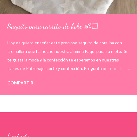
Saquito para carrito de bebé 👶🏻
Hoy os quiero enseñar este precioso saquito de coralina con
cremallera que ha hecho nuestra alumna Paqui para su nieto. Si
te gusta la moda y la confección te esperamos en nuestras
clases de Patronaje, corte y confección. Pregunta por nuestras
plazas libres en el 658225945, info@academiaatelier.es o por
COMPARTIR
MD. ¡Te esperamos! . . . #sacoparacapazo #modabebé
#clasesdecostura #academiaatelier #corteyconfeccion
Contacto