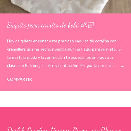
Saquito para carrito de bebé 👶🏻
Hoy os quiero enseñar este precioso saquito de coralina con
cremallera que ha hecho nuestra alumna Paqui para su nieto. Si
te gusta la moda y la confección te esperamos en nuestras
clases de Patronaje, corte y confección. Pregunta por nuestras
plazas libres en el 658225945, info@academiaatelier.es o por
COMPARTIR
MD. ¡Te esperamos! . . . #sacoparacapazo #modabebé
#clasesdecostura #academiaatelier #corteyconfeccion
Desfile Carolina Herrera Primavera/Verano