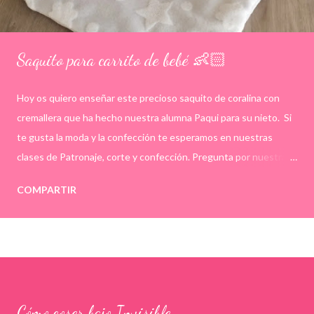
Saquito para carrito de bebé 👶🏻
Hoy os quiero enseñar este precioso saquito de coralina con
cremallera que ha hecho nuestra alumna Paqui para su nieto. Si
te gusta la moda y la confección te esperamos en nuestras
clases de Patronaje, corte y confección. Pregunta por nuestras
plazas libres en el 658225945, info@academiaatelier.es o por
COMPARTIR
MD. ¡Te esperamos! . . . #sacoparacapazo #modabebé
#clasesdecostura #academiaatelier #corteyconfeccion
Cómo coser bajo Invisible