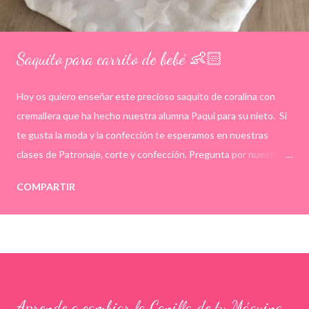
Saquito para carrito de bebé 👶🏻
Hoy os quiero enseñar este precioso saquito de coralina con
cremallera que ha hecho nuestra alumna Paqui para su nieto. Si
te gusta la moda y la confección te esperamos en nuestras
clases de Patronaje, corte y confección. Pregunta por nuestras
plazas libres en el 658225945, info@academiaatelier.es o por
COMPARTIR
MD. ¡Te esperamos! . . . #sacoparacapazo #modabebé
#clasesdecostura #academiaatelier #corteyconfeccion
Aprende a cambiar la Canilla de tu Máquina